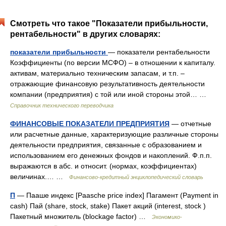
Смотреть что такое "Показатели прибыльности,
рентабельности" в других словарях:
показатели прибыльности
— показатели рентабельности
Коэффициенты (по версии МСФО) – в отношении к капиталу.
активам, материально техническим запасам, и т.п. –
отражающие финансовую результативность деятельности
компании (предприятия) с той или иной стороны этой… …
Справочник технического переводчика
ФИНАНСОВЫЕ ПОКАЗАТЕЛИ ПРЕДПРИЯТИЯ
— отчетные
или расчетные данные, характеризующие различные стороны
деятельности предприятия, связанные с образованием и
использованием его денежных фондов и накоплений. Ф.п.п.
выражаются в абс. и относит. (нормах, коэффициентах)
величинах.… …
Финансово-кредитный энциклопедический словарь
П
— Пааше индекс [Paasche price index] Пагамент (Payment in
cash) Пай (share, stock, stake) Пакет акций (interest, stock )
Пакетный множитель (blockage factor) …
Экономико-